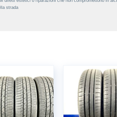
li difetti estetici o riparazioni che non compromettono in alc
lla strada