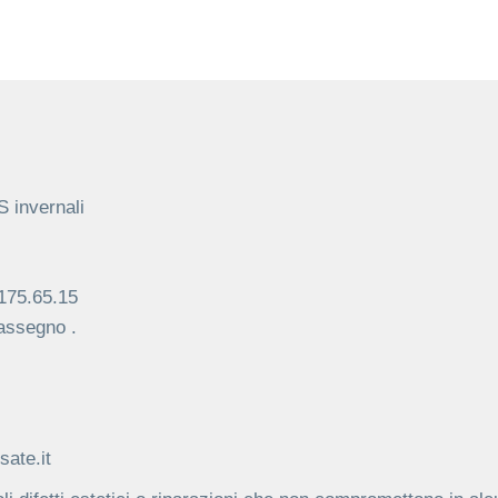
 invernali
175.65.15
assegno .
ate.it