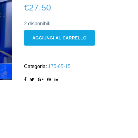
€
27.50
2 disponibili
Hankook
AGGIUNGI AL CARRELLO
175/65
R15
84T
Categoria:
175-65-15
M+S
invernali
quantità