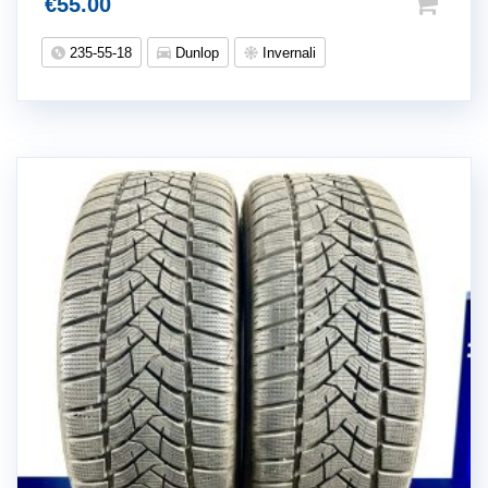
€
55.00
235-55-18
Dunlop
Invernali