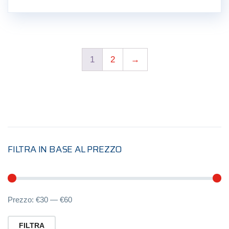
1
2
→
FILTRA IN BASE AL PREZZO
Pr
Pr
Prezzo:
€30
—
€60
Mi
M
FILTRA