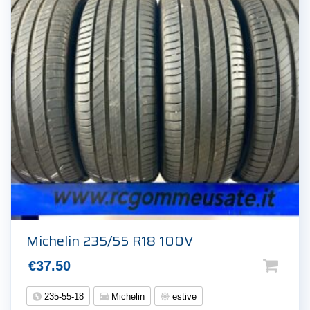
Michelin 235/55 R18 100V
€
37.50
235-55-18
Michelin
estive