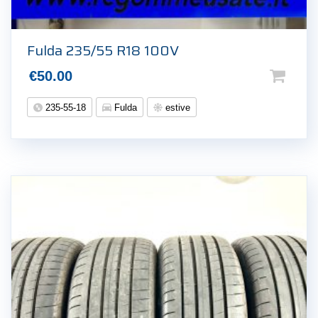
Fulda 235/55 R18 100V
€
50.00
235-55-18
Fulda
estive