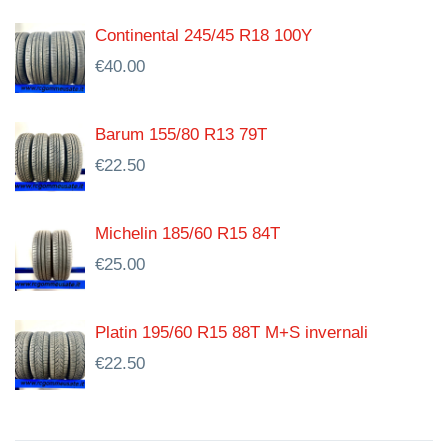
Continental 245/45 R18 100Y
€
40.00
Barum 155/80 R13 79T
€
22.50
Michelin 185/60 R15 84T
€
25.00
Platin 195/60 R15 88T M+S invernali
€
22.50