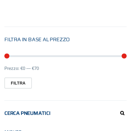
FILTRA IN BASE AL PREZZO
Pr
Pr
Prezzo:
€0
—
€70
Mi
M
FILTRA
CERCA PNEUMATICI