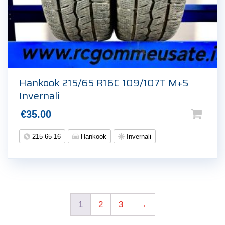
Hankook 215/65 R16C 109/107T M+S
Invernali
€
35.00
215-65-16
Hankook
Invernali
1
2
3
→